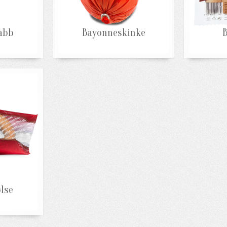
abb
Bayonneskinke
B
lse