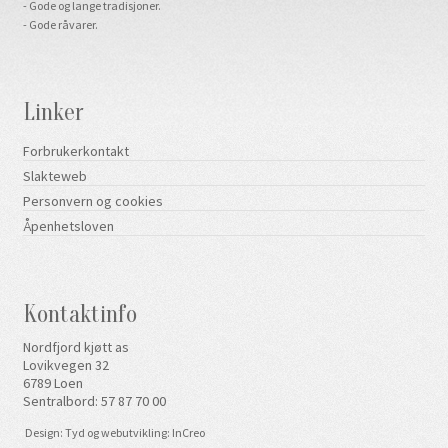
- Gode og lange tradisjoner.
- Gode råvarer.
Linker
Forbrukerkontakt
Slakteweb
Personvern og cookies
Åpenhetsloven
Kontaktinfo
Nordfjord kjøtt as
Lovikvegen 32
6789 Loen
Sentralbord: 57 87 70 00
Design
:
Tyd
og
webutvikling
:
InCreo